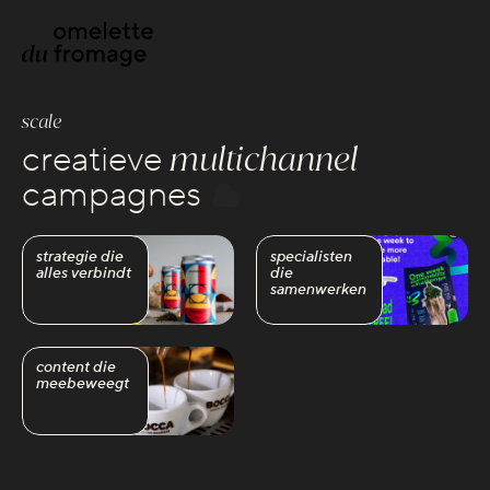
menu
scale
build your website
multichannel
creatieve
webdevelopment
campagnes
webdesign
strategie die
specialisten
alles verbindt
die
scale your brand
samenwerken
scale
creative strategies
content die
google advertenties
meebeweegt
social media advertenties
search engine optimization (seo)