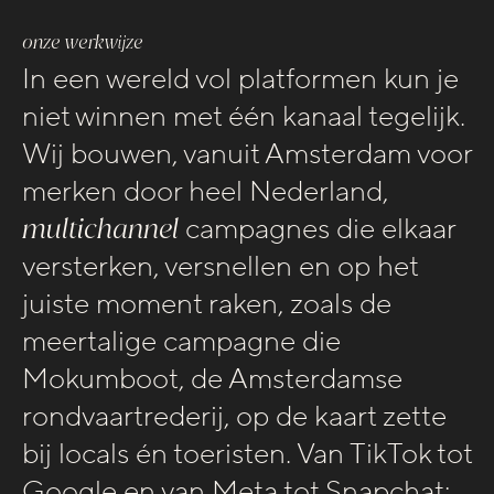
onze werkwijze
who we are
In een wereld vol platformen kun je
about
niet winnen met één kanaal tegelijk.
industries
Wij bouwen, vanuit Amsterdam voor
projects
merken door heel Nederland,
vacatures
multichannel
campagnes die elkaar
versterken, versnellen en op het
start the conversation
juiste moment raken, zoals de
contact
meertalige campagne die
instagram
Mokumboot, de Amsterdamse
linkedin
rondvaartrederij, op de kaart zette
bij locals én toeristen. Van TikTok tot
stay inspired
Google en van Meta tot Snapchat: