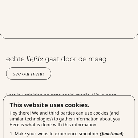
echte
liefde
gaat door de maag
see our menu
Laat je verleiden op onze social media. We kunnen
instagram
elkaars foto’s liken op
, lekker connecten via
This website uses cookies.
linkedin
facebook
, berichtjes delen op
of gewoon samen
Hey there! We and third parties can use cookies (and
vimeo
een filmpje kijken op
.
similar technologies) to gather information about you.
Here is what is done with this information:
Make your website experience smoother
(functional)