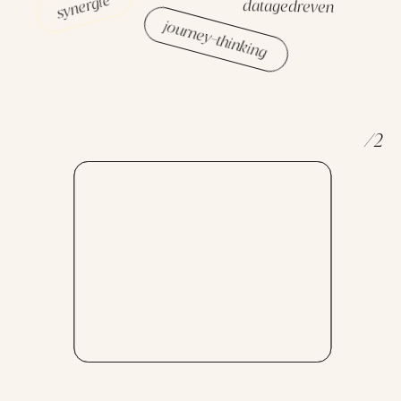
synergie
datagedreven
journey-thinking
/
2