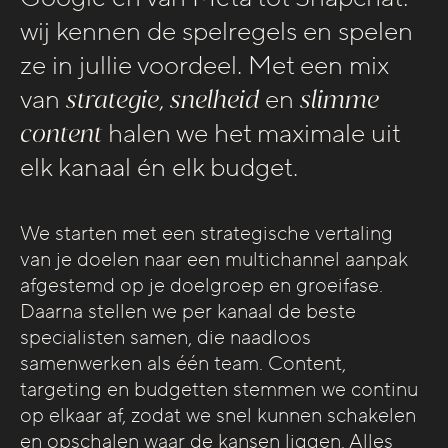
blog
wij kennen de spelregels en spelen
vimeo
ze in jullie voordeel. Met een mix
pinterest
van
strategie
,
snelheid
en
slimme
content
halen we het maximale uit
legal stuff
elk kanaal én elk budget.
privacyverklaring
We starten met een strategische vertaling
contact max
van je doelen naar een multichannel aanpak
max@omelettedufromage.nl
mail via
afgestemd op je doelgroep en groeifase.
Daarna stellen we per kanaal de beste
+316 13 75 1543
bellen kan via
specialisten samen, die naadloos
samenwerken als één team. Content,
targeting en budgetten stemmen we continu
op elkaar af, zodat we snel kunnen schakelen
en opschalen waar de kansen liggen. Alles