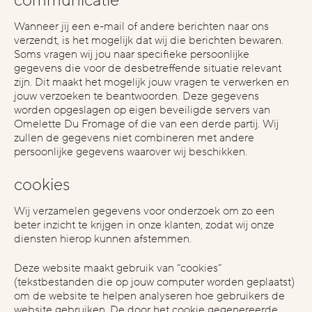
communicatie
blog
vimeo
Wanneer jij een e-mail of andere berichten naar ons
verzendt, is het mogelijk dat wij die berichten bewaren.
pinterest
 voor samenwerking heb je in
wat is een indicatie van je budget?
bedank
Soms vragen wij jou naar specifieke persoonlijke
achte?
opne
gegevens die voor de desbetreffende situatie relevant
€1.000 - €2.000
€2.000 - €5.000
nmalig project
Bel me
zijn. Dit maakt het mogelijk jouw vragen te verwerken en
€5.000 - €10.000
angdurige samenwerking
E-mail
jouw verzoeken te beantwoorden. Deze gegevens
legal stuff
€10.000 - €25.000
€25.000+
worden opgeslagen op eigen beveiligde servers van
privacyverklaring
Omelette Du Fromage of die van een derde partij. Wij
zullen de gegevens niet combineren met andere
persoonlijke gegevens waarover wij beschikken.
contact max
cookies
max@omelettedufromage.nl
mail via
Wij verzamelen gegevens voor onderzoek om zo een
+316 13 75 1543
bellen kan via
beter inzicht te krijgen in onze klanten, zodat wij onze
diensten hierop kunnen afstemmen.
Deze website maakt gebruik van “cookies”
(tekstbestanden die op jouw computer worden geplaatst)
om de website te helpen analyseren hoe gebruikers de
website gebruiken. De door het cookie gegenereerde