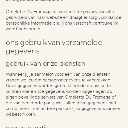
Omelette Du Fromage respecteert de privacy van alle
who we are
gebruikers van haar website en draagt er zorg voor dat de
about
persoonlijke informatie die jij ons verschaft vertrouwelijk
wordt behandeld.
industries
projects
ons gebruik van verzamelde
gegevens
vacatures
gebruik van onze diensten
start the conversation
Wanneer jij je aanmeldt voor een van onze diensten
contact
vragen we jou om persoonsgegevens te verstrekken.
Deze gegevens worden gebruikt om de dienst uit te
instagram
kunnen voeren. De gegevens worden opgeslagen op
eigen beveiligde servers van Omelette Du Fromage of
linkedin
die van een derde partij. Wij zullen deze gegevens niet
combineren met andere persoonlijke gegevens waarover
wij beschikken.
stay inspired