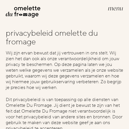
menu
privacybeleid omelette du
build your website
fromage
webdevelopment
webdesign
Wij zijn ervan bewust dat jij vertrouwen in ons stelt. Wij
zien het dan ook als onze verantwoordelijkheid om jouw
privacy te beschermen. Op deze pagina laten we jou
weten welke gegevens we verzamelen als je onze website
scale your brand
gebruikt, waarom wij deze gegevens verzamelen en hoe
scale
wij hiermee jouw gebruikservaring verbeteren. Zo begrijp
je precies hoe wij werken.
creative strategies
Dit privacybeleid is van toepassing op alle diensten van
google advertenties
Omelette Du Fromage. Jij dient je bewust te zijn van het
social media advertenties
feit dat Omelette Du Fromage niet verantwoordelijk is
voor het privacybeleid van andere sites en bronnen. Door
search engine optimization (seo)
gebruik te maken van deze website geef je aan ons
privacybeleid te accepteren.