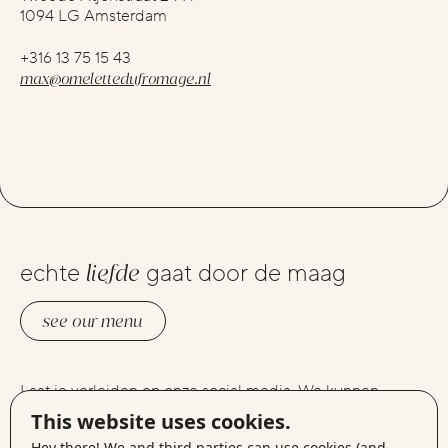
1094 LG Amsterdam
+316 13 75 15 43
max@omelettedufromage.nl
echte
liefde
gaat door de maag
see our menu
Laat je verleiden op onze social media. We kunnen
instagram
elkaars foto’s liken op
, lekker connecten via
This website uses cookies.
linkedin
facebook
, berichtjes delen op
of gewoon samen
Hey there! We and third parties can use cookies (and