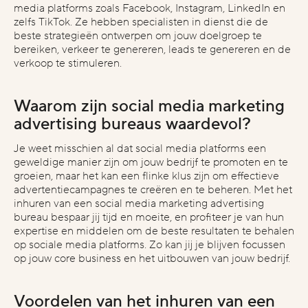
blog
media platforms zoals Facebook, Instagram, LinkedIn en
zelfs TikTok. Ze hebben specialisten in dienst die de
vimeo
beste strategieën ontwerpen om jouw doelgroep te
pinterest
bereiken, verkeer te genereren, leads te genereren en de
verkoop te stimuleren.
legal stuff
Waarom zijn social media marketing
privacyverklaring
advertising bureaus waardevol?
Je weet misschien al dat social media platforms een
geweldige manier zijn om jouw bedrijf te promoten en te
contact max
groeien, maar het kan een flinke klus zijn om effectieve
max@omelettedufromage.nl
mail via
advertentiecampagnes te creëren en te beheren. Met het
inhuren van een social media marketing advertising
+316 13 75 1543
bellen kan via
bureau bespaar jij tijd en moeite, en profiteer je van hun
expertise en middelen om de beste resultaten te behalen
op sociale media platforms. Zo kan jij je blijven focussen
op jouw core business en het uitbouwen van jouw bedrijf.
Voordelen van het inhuren van een