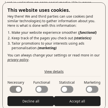
Laat je verleiden op onze social media. We kunnen
instagram
elkaars foto’s liken op
, lekker connecten via
This website uses cookies.
linkedin
facebook
, berichtjes delen op
of gewoon samen
Hey there! We and third parties can use cookies (and
vimeo
een filmpje kijken op
.
similar technologies) to gather information about you.
Here is what is done with this information:
Make your website experience smoother
(functional)
mail
Zet jij de eerste stap?
ons of kom langs op onze
Keep track of the pages you check out
(statistics)
locaties
. Meer een fan van het geschreven woord? Kijk
Tailor promotions to your interests using ads
blog.
dan naar onze
personalisation
(marketing)
You can always change your settings or read more in our
privacy policy
.
the cookies we use by category
View details
Necessary
Necessary cookies help make a website usable by
Necessary
Functional
Statistical
Marketing
enabling basic functions like page navigation and access
Functional
to secure areas of the website. The website cannot
Functional cookies enable a website to remember
function properly without these cookies.
information that changes the way the website behaves
Statistical
or looks, like your preferred language or the region that
Statistical cookies help website owners to understand
Decline all
Accept all
you are in.
how visitors interact with websites by collecting and
Marketing