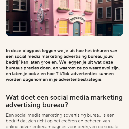
who we are
about
industries
projects
vacatures
In deze blogpost leggen we je uit hoe het inhuren van
een social media marketing advertising bureau jouw
bedrijf kan laten groeien. We leggen je uit wat deze
bureaus precies doen, en waarom ze zo waardevol zijn,
start the conversation
en laten je ook zien hoe TikTok-advertenties kunnen
worden opgenomen in je advertentiestrategie.
contact
instagram
 voor samenwerking heb je in
wat is een indicatie van je budget?
bedank
achte?
opne
Wat doet een social media marketing
€1.000 - €2.000
€2.000 - €5.000
linkedin
nmalig project
Bel me
advertising bureau?
€5.000 - €10.000
angdurige samenwerking
E-mail
€10.000 - €25.000
€25.000+
Een social media marketing advertising bureau is een
stay inspired
bedrijf dat zich richt op het creëren en beheren van
online advertentiecampagnes voor bedrijven op sociale