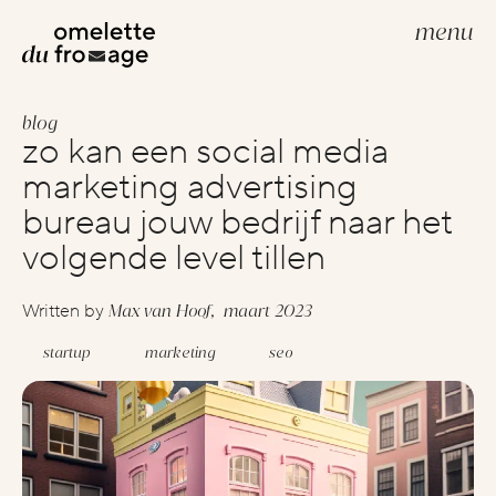
menu
blog
build your website
zo kan een social media
webdevelopment
marketing advertising
webdesign
bureau jouw bedrijf naar het
volgende level tillen
scale your brand
Max van Hoof,
maart 2023
Written by
scale
creative strategies
startup
marketing
seo
google advertenties
social media advertenties
search engine optimization (seo)