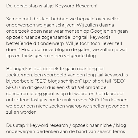
blog
De eerste stap
is altijd Keyword Research!
vimeo
Samen met de klant hebben we bepaald over welke
pinterest
onderwerpen we gaan schrijven. Wij zullen daarna
onderzoek doen naar waar mensen op Googlen en gaan
op zoek naar de zogenaamde long tail keywords
legal stuff
betreffende dit onderwerp. Wil je toch toch liever zelf
doen? Houd dat onze blog in de gaten, we zullen je wat
privacyverklaring
tips en tricks geven in een volgende blog.
Belangrijk is dus opzoek te gaan naar long tail
contact max
zoektermen. Een voorbeeld van een long tail keyword is
bijvoorbeeld “SEO blogs schrijven” i.p.v. short tail “SEO”.
max@omelettedufromage.nl
mail via
short tail
SEO is in dit geval dus een
omdat de
concurrentie erg groot is op dit woord en het daardoor
+316 13 75 1543
bellen kan via
ontzettend lastig is om te ranken voor SEO. Dan kunnen
we beter een niche zoeken waarop we sneller gevonden
zullen worden.
Dus stap 1: keyword research / opzoek naar niche / blog
onderwerpen bedenken aan de hand van search terms.