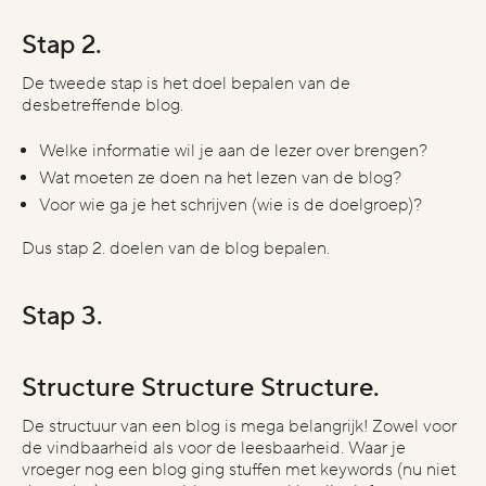
Stap 2.
 voor samenwerking heb je in
wat is een indicatie van je budget?
bedank
achte?
opne
€1.000 - €2.000
€2.000 - €5.000
De tweede stap is het doel bepalen van de
nmalig project
Bel me
€5.000 - €10.000
desbetreffende blog.
angdurige samenwerking
E-mail
€10.000 - €25.000
€25.000+
Welke informatie wil je aan de lezer over brengen?
Wat moeten ze doen na het lezen van de blog?
Voor wie ga je het schrijven (wie is de doelgroep)?
Dus stap 2. doelen van de blog bepalen.
Stap 3.
Structure Structure Structure.
De structuur van een blog is mega belangrijk! Zowel voor
de vindbaarheid als voor de leesbaarheid. Waar je
vroeger nog een blog ging stuffen met keywords (nu niet