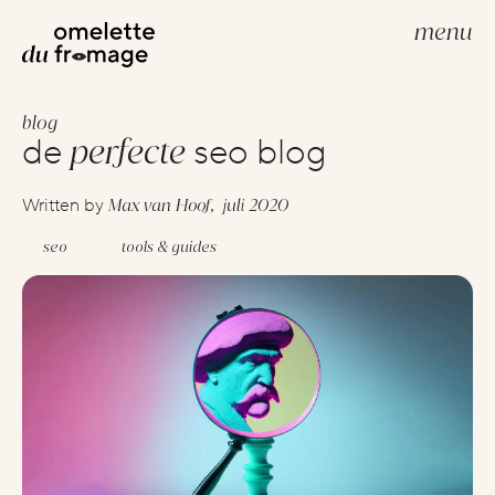
menu
blog
build your website
perfecte
de
seo blog
webdevelopment
webdesign
Max van Hoof,
juli 2020
Written by
seo
tools & guides
scale your brand
scale
creative strategies
google advertenties
social media advertenties
search engine optimization (seo)