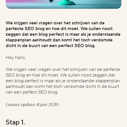
who we are
about
We krijgen veel vragen over het schrijven van de
perfecte SEO blog en hoe dit moet. We zullen nooit
industries
zeggen dat een blog perfect is maar als je onderstaande
projects
stappenplan aanhoudt dan komt het toch verdomde
dicht in de buurt van een perfect SEO blog.
vacatures
Hey hallo,
We krijgen veel vragen over het schrijven van de perfecte
start the conversation
SEO blog en hoe dit moet. We zullen nooit zeggen dat
contact
een blog perfect is maar als je onderstaande stappenplan
aanhoudt dan komt het toch verdomde dicht in de buurt
instagram
van een perfect SEO blog.
linkedin
Laatste update: 11 juni 2020
stay inspired
Stap 1.