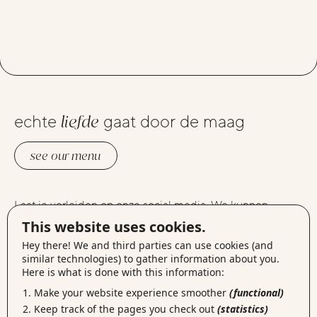
echte
liefde
gaat door de maag
see our menu
Laat je verleiden op onze social media. We kunnen
instagram
elkaars foto’s liken op
, lekker connecten via
This website uses cookies.
linkedin
facebook
, berichtjes delen op
of gewoon samen
Hey there! We and third parties can use cookies (and
vimeo
een filmpje kijken op
.
similar technologies) to gather information about you.
Here is what is done with this information:
Make your website experience smoother
(functional)
mail
Zet jij de eerste stap?
ons of kom langs op onze
Keep track of the pages you check out
(statistics)