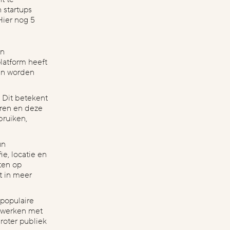
 startups
Hier nog 5
un
latform heeft
nen worden
e. Dit betekent
ëren en deze
bruiken,
un
e, locatie en
ten op
t in meer
 populaire
e werken met
roter publiek