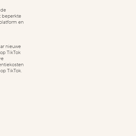
 de
t beperkte
platform en
naar nieuwe
 op TikTok
ve
entiekosten
op TikTok.
olgende