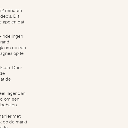
52 minuten
deo’s. Dit
e app en dat
e-indelingen
Brand
ijk om op een
pagnes op te
ekken. Door
nde
dat de
el lager dan
eid om een
 behalen.
manier met
k op de markt
t te