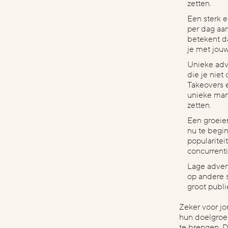
zetten.
Een sterk 
per dag aan
betekent d
je met jouw
Unieke adv
die je niet
Takeovers 
unieke man
zetten.
Een groeie
nu te begin
popularitei
concurrenti
Lage adver
op andere 
groot publi
Zeker voor j
hun doelgroe
te brengen. D