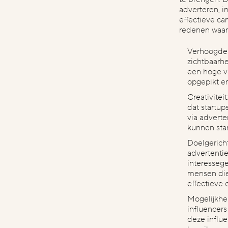
adverteren, i
effectieve ca
redenen waar
Verhoogde 
zichtbaarhe
een hoge vi
opgepikt e
Creativiteit
dat startu
via adverte
kunnen sta
Doelgerich
advertentie
interessege
mensen die 
effectieve
Mogelijkhei
influencer
deze influ