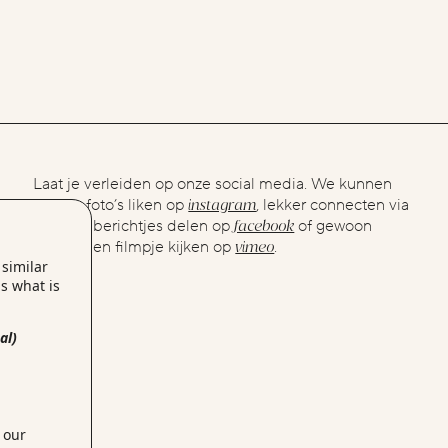
Laat je verleiden op onze social media. We kunnen
instagram
elkaars foto’s liken op
, lekker connecten via
linkedin
facebook
, berichtjes delen op
of gewoon
vimeo
samen een filmpje kijken op
.
 similar
s what is
al)
 our