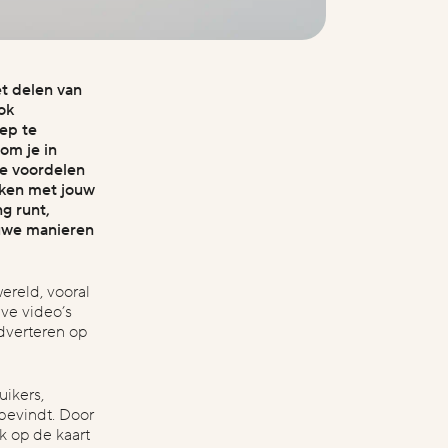
opnemen?
thanks! is er nog extra info die we moeten
hebben?
et delen van
naam
telefoon
ok
e-mail
ep te
bericht
om je in
te voordelen
aken met jouw
g runt,
euwe manieren
ereld, vooral
eve video’s
adverteren op
uikers,
 bevindt. Door
k op de kaart