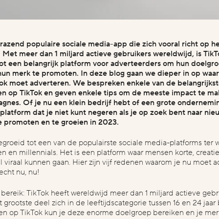
an je budget?
bedankt! hoe wil je dat we contact 
5.000
€5.000 - €10.000
Bel me terug
Plan een gesprek in
E-mail
 razend populaire sociale media-app die zich vooral richt op h
+
. Met meer dan 1 miljard actieve gebruikers wereldwijd, is TikT
tot een belangrijk platform voor adverteerders om hun doelgro
hun merk te promoten. In deze blog gaan we dieper in op waar
ok moet adverteren. We bespreken enkele van de belangrijks
en op TikTok en geven enkele tips om de meeste impact te m
gnes. Of je nu een klein bedrijf hebt of een grote ondernemin
 platform dat je niet kunt negeren als je op zoek bent naar ni
e promoten en te groeien in 2023.
gegroeid tot een van de populairste sociale media-platforms ter w
n en millennials. Het is een platform waar mensen korte, creati
l viraal kunnen gaan. Hier zijn vijf redenen waarom je nu moet 
echt nu, nu!
bereik:
TikTok heeft wereldwijd meer dan 1 miljard actieve gebr
 grootste deel zich in de leeftijdscategorie tussen 16 en 24 jaar
ren op TikTok kun je deze enorme doelgroep bereiken en je mer