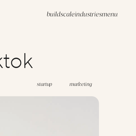
build
scale
industries
menu
ktok
startup
marketing