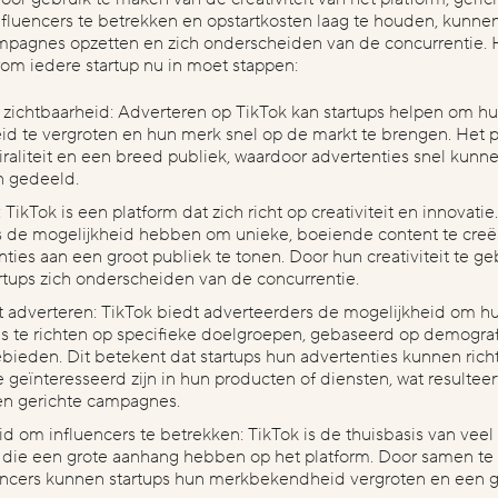
nfluencers te betrekken en opstartkosten laag te houden, kunnen
mpagnes opzetten en zich onderscheiden van de concurrentie. 
om iedere startup nu in moet stappen:
zichtbaarheid: Adverteren op TikTok kan startups helpen om h
id te vergroten en hun merk snel op de markt te brengen. Het p
raliteit en een breed publiek, waardoor advertenties snel kun
n gedeeld.
: TikTok is een platform dat zich richt op creativiteit en innovati
ps de mogelijkheid hebben om unieke, boeiende content te cre
nties aan een groot publiek te tonen. Door hun creativiteit te ge
rtups zich onderscheiden van de concurrentie.
t adverteren: TikTok biedt adverteerders de mogelijkheid om h
s te richten op specifieke doelgroepen, gebaseerd op demografi
bieden. Dit betekent dat startups hun advertenties kunnen rich
geïnteresseerd zijn in hun producten of diensten, wat resulteer
 en gerichte campagnes.
d om influencers te betrekken: TikTok is de thuisbasis van veel
s die een grote aanhang hebben op het platform. Door samen t
encers kunnen startups hun merkbekendheid vergroten en een g