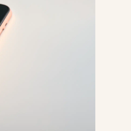
hoi@omelettedufromage.nl
+316 13 75 1543
stagram
linkedin
vimeo
pinterest