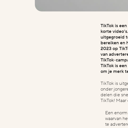
projects
or samenwerking heb je in gedachte?
wat is een indicatie v
project
Langdurige samenwerking
€1.000 - €2.000
€2.000 - €
about
TikTok is een
€10.000 - €25.000
€25.000
korte video’s
uitgegroeid 
bereiken en 
2023 op TikT
contact
van adverter
TikTok-campa
TikTok is een
om je merk t
TikTok is uit
onder jongere
delen die sne
TikTok! Maar 
Een enorm 
waarvan het
te adverte