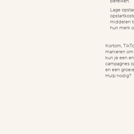
bereiken.
Lage opstar
opstartkost
middelen t
hun merk o
​​​​​​Kortom, 
manieren om j
kun je een e
campagnes op
en een groei
Hulp nodig?
vorige