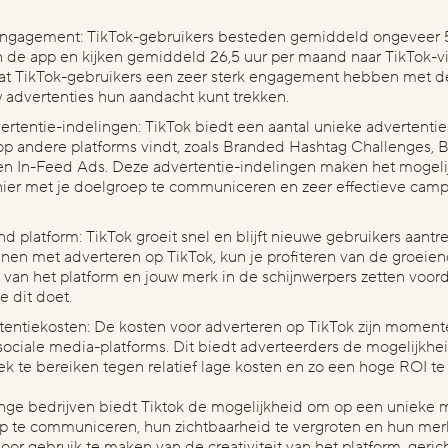
engagement:
TikTok-gebruikers besteden gemiddeld ongeveer 
 de app en kijken gemiddeld 26,5 uur per maand naar TikTok-vi
at TikTok-gebruikers een zeer sterk engagement hebben met d
 advertenties hun aandacht kunt trekken.
ertentie-indelingen:
TikTok biedt een aantal unieke advertenti
 op andere platforms vindt, zoals Branded Hashtag Challenges, 
en In-Feed Ads. Deze advertentie-indelingen maken het mogel
ier met je doelgroep te communiceren en zeer effectieve cam
nd platform:
TikTok groeit snel en blijft nieuwe gebruikers aantr
nen met adverteren op TikTok, kun je profiteren van de groeie
t van het platform en jouw merk in de schijnwerpers zetten voor
e dit doet.
tentiekosten:
De kosten voor adverteren op TikTok zijn momente
sociale media-platforms. Dit biedt adverteerders de mogelijkh
ek te bereiken tegen relatief lage kosten en zo een hoge ROI te
onge bedrijven biedt Tiktok de mogelijkheid om op een unieke 
p te communiceren, hun zichtbaarheid te vergroten en hun mer
oor gebruik te maken van de creativiteit van het platform, gerich