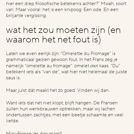
blog
hier een diep filosofische betekenis achter?” Mwah, soort
van. Maar vooral: het is een knipoog. Een ode. En een
vimeo
 voor samenwerking heb je in
wat is een indicatie van je budget?
bedank
briljante vergissing.
achte?
opne
pinterest
€1.000 - €2.000
€2.000 - €5.000
nmalig project
Bel me
wat het zou moeten zijn (en
€5.000 - €10.000
angdurige samenwerking
E-mail
€10.000 - €25.000
€25.000+
waarom het net fout is)
legal stuff
privacyverklaring
Laten we even eerlijk zijn: “Omelette du Fromage” is
grammaticaal gezien gewoon fout. In het Frans zeg je
met
namelijk
“omelette au fromage”
: omelet
kaas. “Du”
betekent iets als “van de”, wat hier niet helemaal de juiste
contact max
saus is.
max@omelettedufromage.nl
mail via
Maar juist dát maakt het zo goed. Vinden wij dan..
+316 13 75 1543
bellen kan via
Want iets dat nét niet klopt, blijft hangen. De Fransen
zullen hun wenkbrauwen optrekken, maar wij lachen
ondertussen zachtjes, met een beetje schaamte en veel
liefde.
Mini-Franse les dan maar?