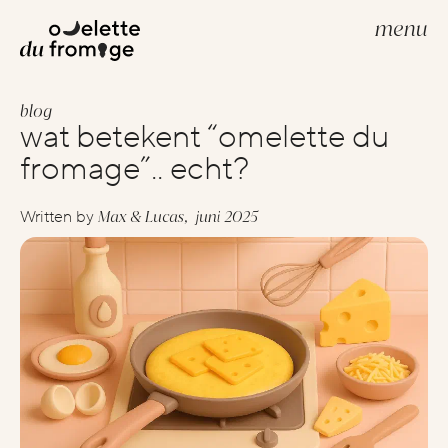
menu
blog
build your website
wat betekent “omelette du
webdevelopment
fromage”.. echt?
webdesign
Max & Lucas,
juni 2025
Written by
scale your brand
scale
creative strategies
google advertenties
social media advertenties
search engine optimization (seo)