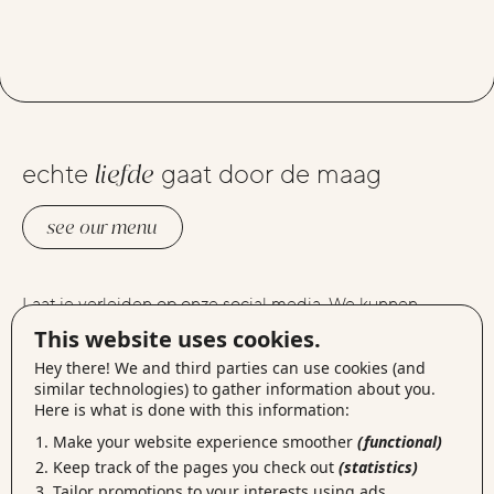
echte
liefde
gaat door de maag
see our menu
Laat je verleiden op onze social media. We kunnen
instagram
elkaars foto’s liken op
, lekker connecten via
This website uses cookies.
linkedin
facebook
, berichtjes delen op
of gewoon samen
Hey there! We and third parties can use cookies (and
vimeo
een filmpje kijken op
.
similar technologies) to gather information about you.
Here is what is done with this information:
Make your website experience smoother
(functional)
mail
Zet jij de eerste stap?
ons of kom langs op onze
Keep track of the pages you check out
(statistics)
locaties
. Meer een fan van het geschreven woord? Kijk
Tailor promotions to your interests using ads