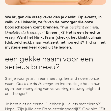
who we are
We krijgen die vraag vaker dan je denkt. Op events, in
about
calls, via LinkedIn, zelfs van de bezorger die onze
industries
“Wat betekent dat nou,
boodschappen komt brengen.
Omelette du Fromage?”
En eerlijk? Het is een terechte
projects
vraag. Want het klinkt Frans (check), het klinkt culinair
(dubbelcheck), maar wat zegt het nou echt? Tijd om het
vacatures
mysterie één keer goed uit te leggen.
een gekke naam voor een
start the conversation
serieus bureau?
contact
instagram
Stel je voor: je zit in een meeting. Iemand noemt onze
Omelette du Fromage
naam,
, en ineens zie je het in hun
linkedin
ogen, een mengeling van verwarring, nieuwsgierigheid
en… honger?
stay inspired
Je bent niet de eerste. “Hebben jullie iets met eieren?”
Nope. “Zijn jullie een Frans cateringbedrijf?” Ook niet. “Zit